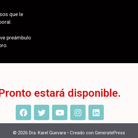
sos que le
boral.
reve preámbulo
bro.
Pronto estará disponible.
© 2026 Dra. Karel Guevara
• Creado con
GeneratePress