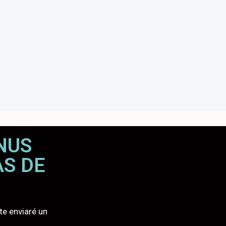
NUS
AS DE
te enviaré un