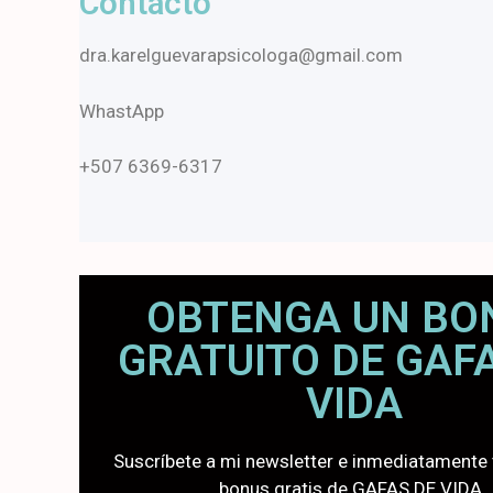
Contacto
dra.karelguevarapsicologa@gmail.com
WhastApp
+507 6369-6317
OBTENGA UN BO
GRATUITO DE GAF
VIDA
Suscríbete a mi newsletter e inmediatamente 
bonus gratis de GAFAS DE VIDA.